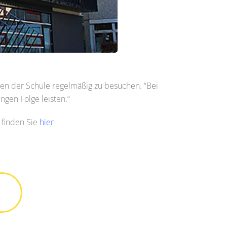
ngen der Schule regelmäßig zu besuchen. “Bei
ngen Folge leisten.“
 finden Sie
hier