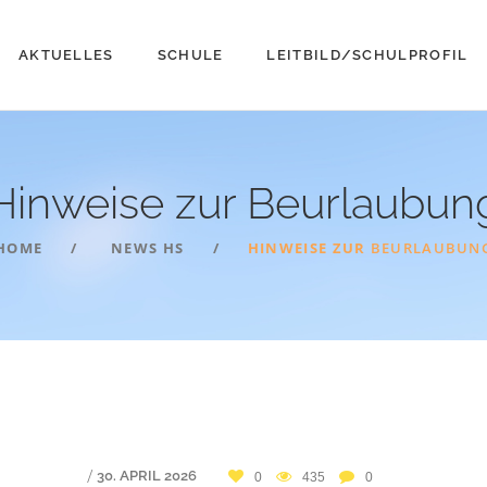
AKTUELLES
SCHULE
LEITBILD/SCHULPROFIL
Hinweise zur
Beurlaubun
HOME
NEWS HS
HINWEISE ZUR
BEURLAUBUN
/
30. APRIL 2026
0
435
0