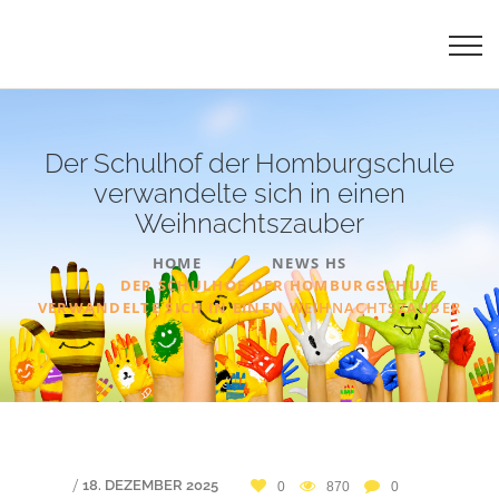
Der Schulhof der Homburgschule
verwandelte sich in einen
Weihnachtszauber
HOME
NEWS HS
DER SCHULHOF DER HOMBURGSCHULE
VERWANDELTE SICH IN EINEN
WEIHNACHTSZAUBER
/
18. DEZEMBER 2025
0
870
0