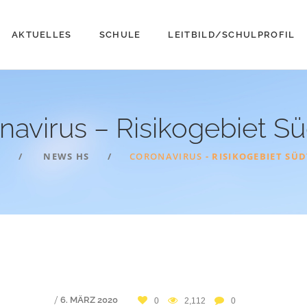
AKTUELLES
SCHULE
LEITBILD/SCHULPROFIL
navirus – Risikogebiet
Sü
E
NEWS HS
CORONAVIRUS
- RISIKOGEBIET SÜ
/
6. MÄRZ 2020
0
2,112
0