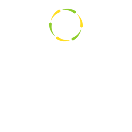
Geschenken wurden die Schüler von den Senioren und
dem Organisationsteam verabschiedet.
Das neue Senioren-Team (von links) Gerlinde Hoppe, Anita
Schwägerl, Gabi Lasi, Kerstin Heidtmann und Anke Binder.
Foto: Winfried Rimmele